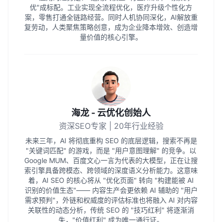
优"成标配。工业实现全流程优化，医疗升级个性化方
案，零售打通全链路经营。同时人机协同深化，AI解放重
复劳动，人类聚焦策略创意，成为企业降本增效、创造增
量价值的核心引擎。
海龙 - 云优化创始人
资深SEO专家 | 20年行业经验
未来三年，AI 将彻底重构 SEO 的底层逻辑，搜索不再是
"关键词匹配" 的游戏，而是 "用户意图理解" 的竞争。以
Google MUM、百度文心一言为代表的大模型，正在让搜
索引擎具备跨模态、跨领域的深度语义分析能力。这意味
着，AI SEO 的核心将从 "优化页面" 转向 "构建能被 AI
识别的价值生态"—— 内容生产会更依赖 AI 辅助的 "用户
需求预判"，外链和权威度的评估标准也将融入 AI 对内容
关联性的动态分析，传统 SEO 的 "技巧红利" 将逐渐消
失，"价值红利" 成为唯一通行证。